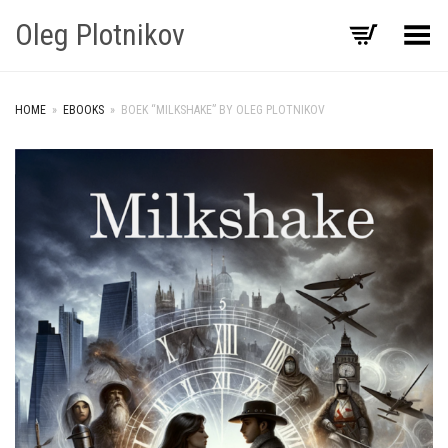
Oleg Plotnikov
Toggle Menu
HOME
»
EBOOKS
»
BOEK “MILKSHAKE” BY OLEG PLOTNIKOV