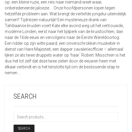
op: een kleine ruzie, een reis naar niemand-weet-waar,
onberedeneerde jaloezie … Onze hoofdpersonen lopen tegen
hetzelfde probleem aan. Wat brengt de verliefde jongelui uiteindelijk
samen? Tijdreizen natuurlijk! Een mysterieuze drank van
Tahitiaanse kruiden voert Kate elke avond weg uit het vertrouwde,
moderne Londen, eerst naar het tijdperk van de kruistochten, dan
naar de 16de eeuw en vervolgens naar de Eerste Wereldoorlog.
Een ridder op zijn witte paard, een onverschrokken musketier in
dienst van Hare Majesteit, een dapper cavalerieofficier – allemaal
lijken ze als twee druppels water op ‘haar ́ Robert. Misschien is het
dus het lot zelf dat deze twee zielen door de eeuwen heen met
elkaar verbindt en is het tenslotte tijd om de beslissende stap te
nemen …
SEARCH
SEARCH