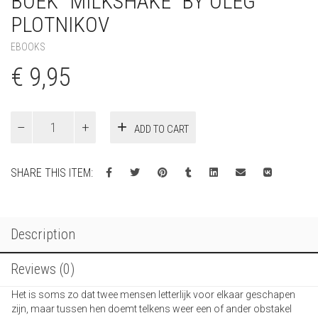
BOEK “MILKSHAKE” BY OLEG
PLOTNIKOV
EBOOKS
€
9,95
Boek
ADD TO CART
"Milkshake"
by
Oleg
SHARE THIS ITEM:
Plotnikov
quantity
Description
Reviews (0)
Het is soms zo dat twee mensen letterlijk voor elkaar geschapen
zijn, maar tussen hen doemt telkens weer een of ander obstakel